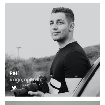
Peti
Vágó, operatőr