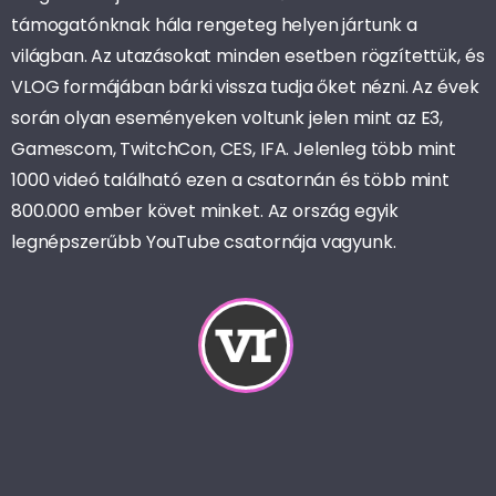
támogatónknak hála rengeteg helyen jártunk a
világban. Az utazásokat minden esetben rögzítettük, és
VLOG formájában bárki vissza tudja őket nézni. Az évek
során olyan eseményeken voltunk jelen mint az E3,
Gamescom, TwitchCon, CES, IFA. Jelenleg több mint
1000 videó található ezen a csatornán és több mint
800.000 ember követ minket. Az ország egyik
legnépszerűbb YouTube csatornája vagyunk.