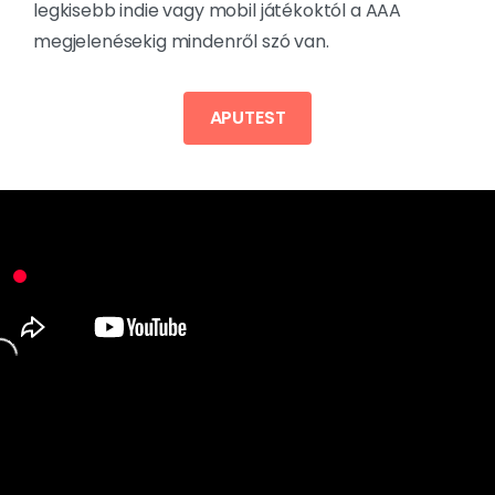
legkisebb indie vagy mobil játékoktól a AAA
megjelenésekig mindenről szó van.
APUTEST