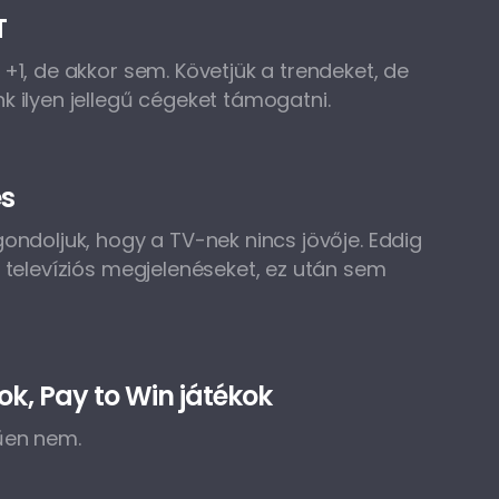
T
+1, de akkor sem. Követjük a trendeket, de
 ilyen jellegű cégeket támogatni.
és
ondoljuk, hogy a TV-nek nincs jövője. Eddig
 televíziós megjelenéseket, ez után sem
ok, Pay to Win játékok
űen nem.