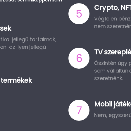
Crypto, NF
5
Végtelen pénz 
nem szeretnénk
ések
ikai jellegű tartalmak,
ni az ilyen jellegű
TV szerepl
6
Őszintén úgy g
sem vállaltunk
szeretnénk.
s termékek
Mobil játék
7
Nem, egyszer