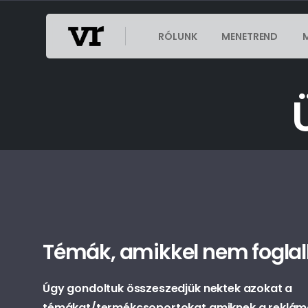
RÓLUNK
MENETREND
Témák, amikkel nem fogla
Úgy gondoltuk összeszedjük nektek azokat a
témákat/termékcsoportokat amiknek a reklá