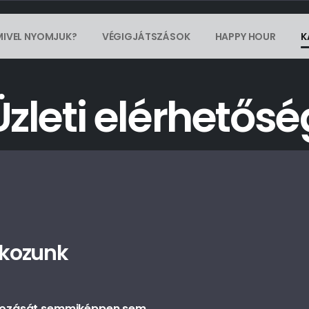
MIVEL NYOMJUK?
VÉGIGJÁTSZÁSOK
HAPPY HOUR
K
Üzleti elérhetősé
lkozunk
mozását semmiképpen sem