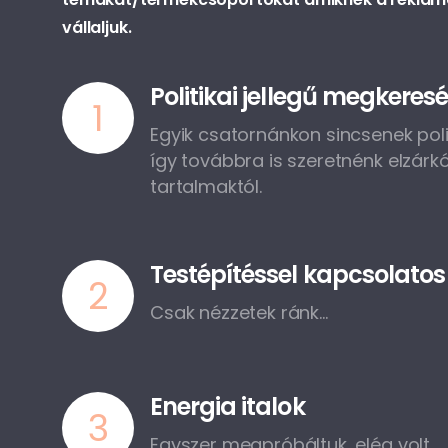
vállaljuk.
Politikai jellegű megkeres
1
Egyik csatornánkon sincsenek polit
így továbbra is szeretnénk elzárkóz
tartalmaktól.
Testépítéssel kapcsolato
2
Csak nézzetek ránk...
Energia italok
3
Egyszer megpróbáltuk, elég volt.