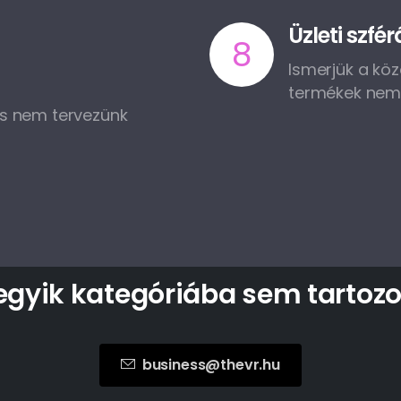
Üzleti szfé
8
Ismerjük a köz
termékek nem 
és nem tervezünk
egyik
kategóriába
sem
tartozo
business@thevr.hu