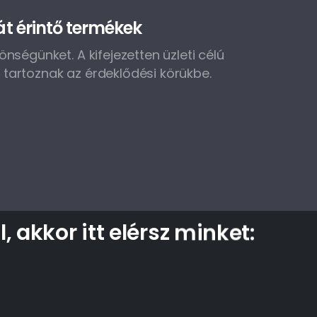
rát érintő termékek
önségünket. A kifejezetten üzleti célú
tartoznak az érdeklődési körükbe.
l,
akkor
itt
elérsz
minket: