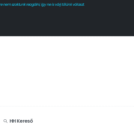
nem szoktunk reagálni, így ne is várj tőlünk választ.
HH Kereső