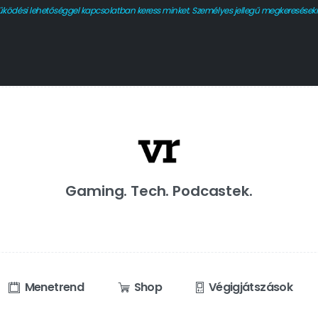
űködési lehetőséggel kapcsolatban keress minket. Személyes jellegű megkeresésekre 
Gaming. Tech. Podcastek.
Menetrend
Shop
Végigjátszások