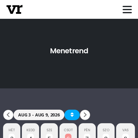
Menetrend
AUG 3 - AUG 9, 2026
HÉT
KEDD
SZE
CSÜT
PÉN
SZO
VAS