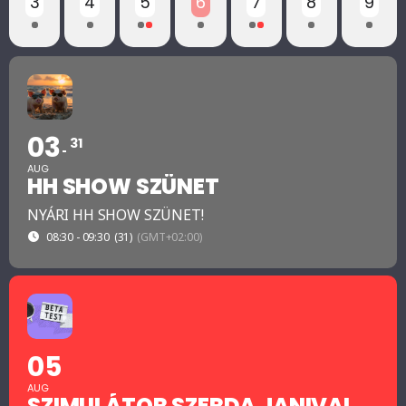
3
4
5
6
7
8
9
03
31
AUG
HH SHOW SZÜNET
NYÁRI HH SHOW SZÜNET!
08:30 - 09:30
(31)
(GMT+02:00)
05
AUG
SZIMULÁTOR SZERDA JANIVAL