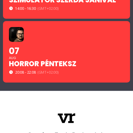
14:00 - 16:30
(GMT+02:00)
07
AUG
HORROR PÉNTEKSZ
20:08 - 22:08
(GMT+02:00)