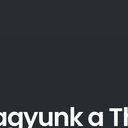
a
g
y
u
n
k
a
T