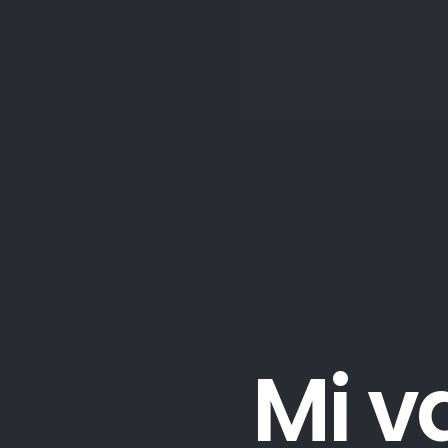
M
i
v