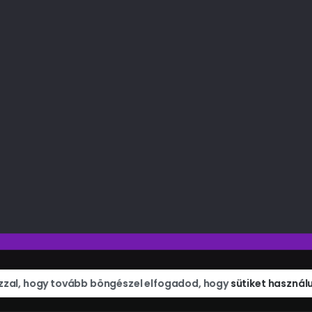
Gaming. Tech. Podcastek.
Menetrend
Shop
Végigjátszások
zzal, hogy tovább böngészel elfogadod, hogy
sütiket használ
R™ | WeAreTheVR™. WE ARE MEDIA TECH Bt. Minden jog fenntartva