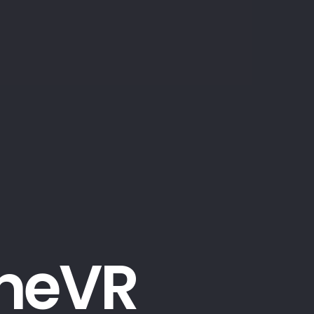
h
e
V
R